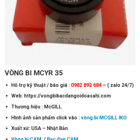
VÒNG BI MCYR 35
Hỗ trợ kỹ thuật / báo giá :
0982 892 684
– ( zalo 24/7)
Web: https://vongbibacdangoidoasahi.com
Thương hiệu : McGILL
Hình ảnh sản phẩm click vào :
vòng bi MCGILL IKO
Xuất xứ: USA – Nhật Bản
Vòng bi CAM
/
Bạc đạn CAM