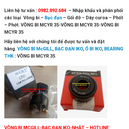
Liên hệ tư vấn :
0982.892.684
– Nhập khẩu và phân phối
các loại Vòng bi –
Bạc đạn
– Gối đỡ – Dây curoa – Phốt
– Phớt. VÒNG BI MCYR 35-VÒNG BI MCYR 35-VÒNG BI
MCYR 35
Hãy liên hệ với chúng tôi để được tư vấn và đặt
hàng.
VÒNG BI McGILL
,
BẠC ĐẠN IKO
,
Ổ BI IKO
,
BEARING
THK
: VÒNG BI MCYR 35
VÒNG BI MCGILL-BẠC ĐẠN IKO-NHẬT
– HOTLINE: