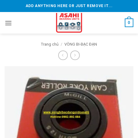
Bỏ
ADD ANYTHING HERE OR JUST REMOVE IT...
qua
nội
0
dung
Trang chủ
/
VÒNG BI-BẠC ĐẠN