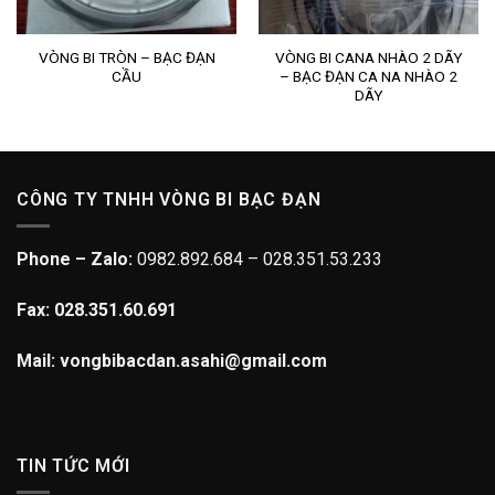
VÒNG BI TRÒN – BẠC ĐẠN
VÒNG BI CANA NHÀO 2 DÃY
CẦU
– BẠC ĐẠN CA NA NHÀO 2
DÃY
CÔNG TY TNHH VÒNG BI BẠC ĐẠN
Phone – Zalo:
0982.892.684 – 028.351.53.233
Fax: 028.351.60.691
Mail: vongbibacdan.asahi@gmail.com
TIN TỨC MỚI