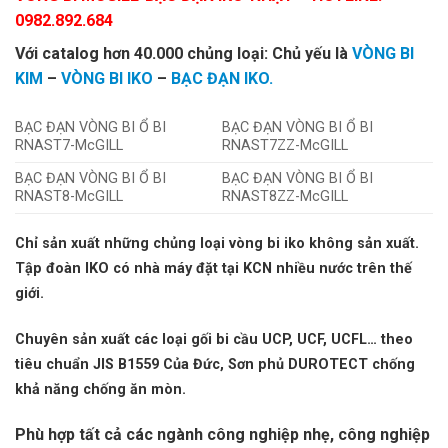
0982.892.684
Với catalog hơn 40.000 chủng loại: Chủ yếu là
VÒNG BI
KIM
–
VÒNG BI IKO
–
BẠC ĐẠN IKO.
BẠC ĐẠN VÒNG BI Ổ BI
BẠC ĐẠN VÒNG BI Ổ BI
RNAST7-McGILL
RNAST7ZZ-McGILL
BẠC ĐẠN VÒNG BI Ổ BI
BẠC ĐẠN VÒNG BI Ổ BI
RNAST8-McGILL
RNAST8ZZ-McGILL
Chỉ sản xuất những chủng loại vòng bi iko không sản xuất.
Tập đoàn IKO có nhà máy đặt tại KCN nhiều nước trên thế
giới.
Chuyên sản xuất các loại gối bi cầu UCP, UCF, UCFL… theo
tiêu chuẩn JIS B1559 Của Đức, Sơn phủ DUROTECT chống
khả năng chống ăn mòn.
Phù hợp tất cả các ngành công nghiệp nhẹ, công nghiệp