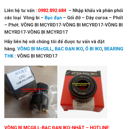
Liên hệ tư vấn :
0982.892.684
– Nhập khẩu và phân phối
các loại Vòng bi –
Bạc đạn
– Gối đỡ – Dây curoa – Phốt
– Phớt. VÒNG BI MCYRD17-VÒNG BI MCYRD17-VÒNG BI
MCYRD17-VÒNG BI MCYRD17
Hãy liên hệ với chúng tôi để được tư vấn và đặt
hàng.
VÒNG BI McGILL
,
BẠC ĐẠN IKO
,
Ổ BI IKO
,
BEARING
THK
: VÒNG BI MCYRD17
VÒNG BI MCGILL-BẠC ĐẠN IKO-NHẬT
– HOTLINE: