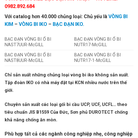
0982.892.684
Với catalog hơn 40.000 chủng loại: Chủ yếu là
VÒNG BI
KIM
–
VÒNG BI IKO
–
BẠC ĐẠN IKO.
BẠC ĐẠN VÒNG BI Ổ BI
BẠC ĐẠN VÒNG BI Ổ BI
NAST7UUR-McGILL
NUTR17-McGILL
BẠC ĐẠN VÒNG BI Ổ BI
BẠC ĐẠN VÒNG BI Ổ BI
NAST8UUR-McGILL
NUTR17-1-McGILL
Chỉ sản xuất những chủng loại vòng bi iko không sản xuất.
Tập đoàn IKO có nhà máy đặt tại KCN nhiều nước trên thế
giới.
Chuyên sản xuất các loại gối bi cầu UCP, UCF, UCFL… theo
tiêu chuẩn JIS B1559 Của Đức, Sơn phủ DUROTECT chống
khả năng chống ăn mòn.
Phù hợp tất cả các ngành công nghiệp nhẹ, công nghiệp