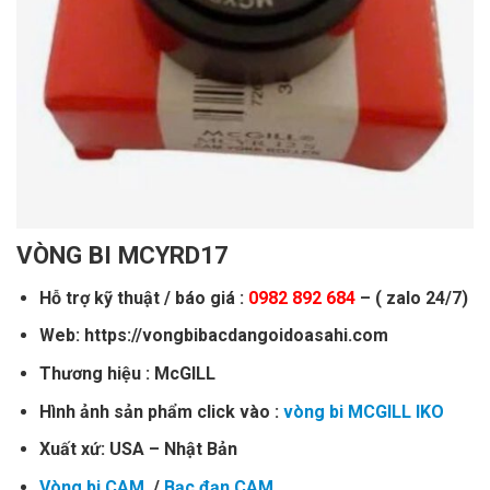
VÒNG BI MCYRD17
Hỗ trợ kỹ thuật / báo giá :
0982 892 684
– ( zalo 24/7)
Web: https://vongbibacdangoidoasahi.com
Thương hiệu : McGILL
Hình ảnh sản phẩm click vào :
vòng bi MCGILL IKO
Xuất xứ: USA – Nhật Bản
Vòng bi CAM
/
Bạc đạn CAM