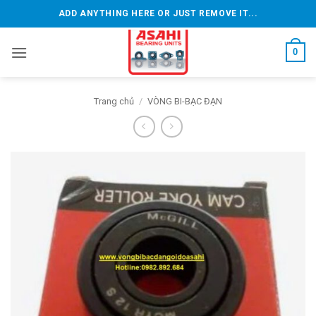
Bỏ
ADD ANYTHING HERE OR JUST REMOVE IT...
qua
nội
0
dung
Trang chủ
/
VÒNG BI-BẠC ĐẠN