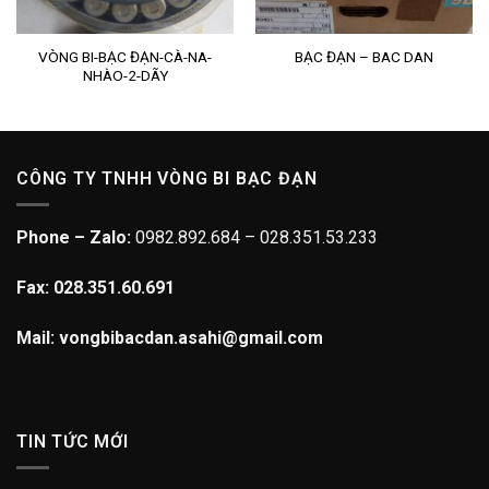
VÒNG BI-BẠC ĐẠN-CÀ-NA-
BẠC ĐẠN – BAC DAN
NHÀO-2-DÃY
CÔNG TY TNHH VÒNG BI BẠC ĐẠN
Phone – Zalo:
0982.892.684 – 028.351.53.233
Fax: 028.351.60.691
Mail: vongbibacdan.asahi@gmail.com
TIN TỨC MỚI