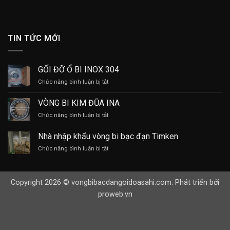
TIN TỨC MỚI
GỐI ĐỠ Ổ BI INOX 304
ở
Chức năng bình luận bị tắt
GỐI
ĐỠ
VÒNG BI KIM ĐŨA INA
Ổ
ở
Chức năng bình luận bị tắt
BI
VÒNG
INOX
BI
304
Nhà nhập khẩu vòng bi bạc đạn Timken
KIM
ở
Chức năng bình luận bị tắt
ĐŨA
Nhà
INA
nhập
khẩu
Copyright 2026 © vongbibacdangoidoasahi.com. Phát triển bởi
vòng
bi
proweb.vn
bạc
đạn
Timken