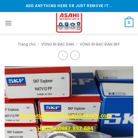
Bỏ
ADD ANYTHING HERE OR JUST REMOVE IT...
qua
nội
0
dung
Trang chủ
/
VÒNG BI-BẠC ĐẠN
/
VÒNG BI-BẠC ĐẠN SKF