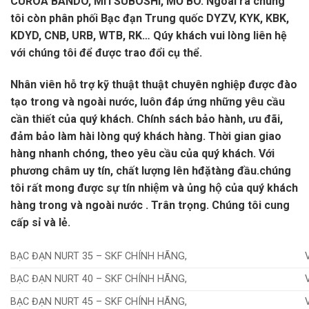
CUROA BANDO, MITSUBOSHI, MỠ BÒ. Ngòai ra chúng
tôi còn phân phối Bạc đạn Trung quốc DYZV, KYK, KBK,
KDYD, CNB, URB, WTB, RK… Qúy khách vui lòng liên hệ
với chúng tôi để được trao đổi cụ thể.
Nhân viên hỗ trợ kỹ thuật thuật chuyên nghiệp được đào
tạo trong và ngoài nước, luôn đáp ứng những yêu cầu
cần thiết của quý khách. Chính sách bảo hành, ưu đãi,
đảm bảo làm hài lòng quý khách hàng. Thời gian giao
hàng nhanh chóng, theo yêu cầu của quý khách. Với
phương châm uy tín, chất lượng lên hđặtàng đầu.chúng
tôi rất mong được sự tín nhiệm và ủng hộ của quý khách
hàng trong và ngoài nước . Trân trọng. Chúng tôi cung
cấp sỉ và lẻ.
BẠC ĐẠN NURT 35 – SKF CHÍNH HÃNG,
BẠC ĐẠN NURT 40 – SKF CHÍNH HÃNG,
BẠC ĐẠN NURT 45 – SKF CHÍNH HÃNG,