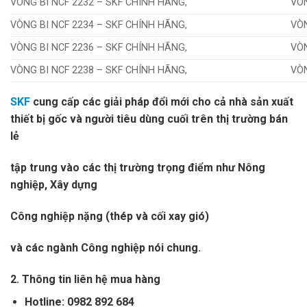
VÒNG BI NCF 2232 – SKF CHÍNH HÃNG,
VÒN
VÒNG BI NCF 2234 – SKF CHÍNH HÃNG,
VÒN
VÒNG BI NCF 2236 – SKF CHÍNH HÃNG,
VÒN
VÒNG BI NCF 2238 – SKF CHÍNH HÃNG,
VÒN
SKF
cung cấp các giải pháp đổi mới cho cả nhà sản xuất
thiết bị gốc và người tiêu dùng cuối trên thị trường bán
lẻ
tập trung vào các thị trường trọng điểm như Nông
nghiệp
, Xây dựng
Công nghiệp nặng (thép và cối xay gió)
và các ngành Công nghiệp nói chung.
2. Thông tin liên hệ mua hàng
Hotline: 0982 892 684