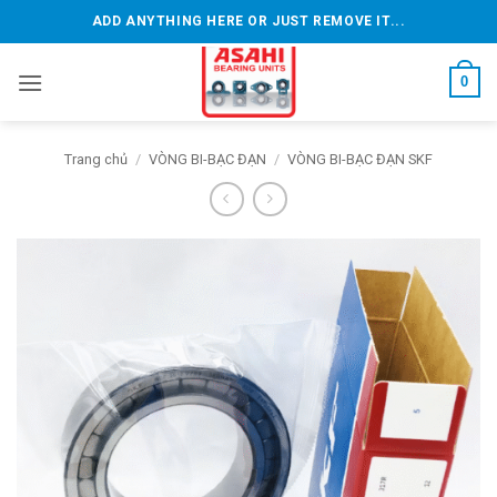
Bỏ
ADD ANYTHING HERE OR JUST REMOVE IT...
qua
nội
0
dung
Trang chủ
/
VÒNG BI-BẠC ĐẠN
/
VÒNG BI-BẠC ĐẠN SKF