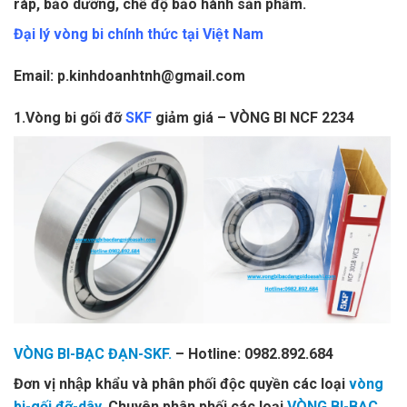
ráp, bảo dưỡng, chế độ bảo hành sản phẩm.
Đại lý vòng bi chính thức tại Việt Nam
Email: p.kinhdoanhtnh@gmail.com
1.Vòng bi gối đỡ
SKF
giảm giá – VÒNG BI NCF 2234
VÒNG BI-BẠC ĐẠN-SKF.
– Hotline: 0982.892.684
Đơn vị nhập khẩu và phân phối độc quyền các loại
vòng
bi-gối đỡ-dây.
Chuyên phân phối các loại
VÒNG BI-BẠC