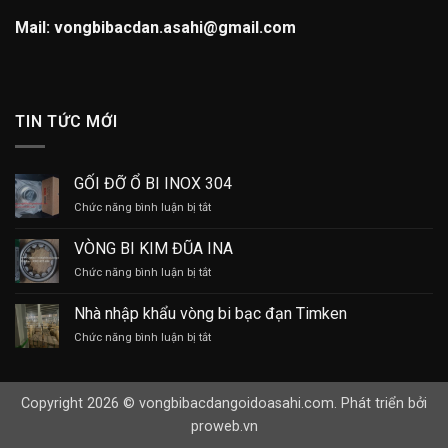
Mail: vongbibacdan.asahi@gmail.com
TIN TỨC MỚI
GỐI ĐỠ Ổ BI INOX 304
ở
Chức năng bình luận bị tắt
GỐI
ĐỠ
VÒNG BI KIM ĐŨA INA
Ổ
ở
Chức năng bình luận bị tắt
BI
VÒNG
INOX
BI
304
Nhà nhập khẩu vòng bi bạc đạn Timken
KIM
ở
Chức năng bình luận bị tắt
ĐŨA
Nhà
INA
nhập
khẩu
Copyright 2026 © vongbibacdangoidoasahi.com. Phát triển bởi
vòng
bi
proweb.vn
bạc