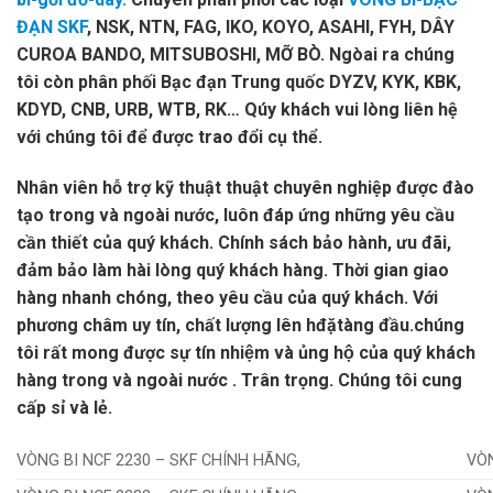
ĐẠN SKF
, NSK, NTN, FAG, IKO, KOYO, ASAHI, FYH, DÂY
CUROA BANDO, MITSUBOSHI, MỠ BÒ. Ngòai ra chúng
tôi còn phân phối Bạc đạn Trung quốc DYZV, KYK, KBK,
KDYD, CNB, URB, WTB, RK… Qúy khách vui lòng liên hệ
với chúng tôi để được trao đổi cụ thể.
Nhân viên hỗ trợ kỹ thuật thuật chuyên nghiệp được đào
tạo trong và ngoài nước, luôn đáp ứng những yêu cầu
cần thiết của quý khách. Chính sách bảo hành, ưu đãi,
đảm bảo làm hài lòng quý khách hàng. Thời gian giao
hàng nhanh chóng, theo yêu cầu của quý khách. Với
phương châm uy tín, chất lượng lên hđặtàng đầu.chúng
tôi rất mong được sự tín nhiệm và ủng hộ của quý khách
hàng trong và ngoài nước . Trân trọng. Chúng tôi cung
cấp sỉ và lẻ.
VÒNG BI NCF 2230 – SKF CHÍNH HÃNG,
VÒN