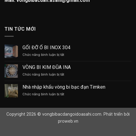
Mail: vongbibacdan.asahi@gmail.com
TIN TỨC MỚI
GỐI ĐỠ Ổ BI INOX 304
ở
Chức năng bình luận bị tắt
GỐI
ĐỠ
VÒNG BI KIM ĐŨA INA
Ổ
ở
Chức năng bình luận bị tắt
BI
VÒNG
INOX
BI
304
Nhà nhập khẩu vòng bi bạc đạn Timken
KIM
ở
Chức năng bình luận bị tắt
ĐŨA
Nhà
INA
nhập
khẩu
Copyright 2026 © vongbibacdangoidoasahi.com. Phát triển bởi
vòng
bi
proweb.vn
bạc
đạn
Timken