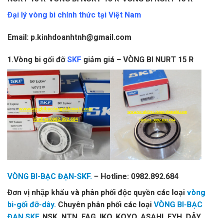
Đại lý vòng bi chính thức tại Việt Nam
Email: p.kinhdoanhtnh@gmail.com
1.Vòng bi gối đỡ
SKF
giảm giá – VÒNG BI NURT 15 R
VÒNG BI-BẠC ĐẠN-SKF.
– Hotline: 0982.892.684
Đơn vị nhập khẩu và phân phối độc quyền các loại
vòng
bi-gối đỡ-dây.
Chuyên phân phối các loại
VÒNG BI-BẠC
ĐẠN SKF
, NSK, NTN, FAG, IKO, KOYO, ASAHI, FYH, DÂY