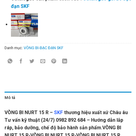
đạn SKF
Danh mục:
VÒNG BI-BẠC ĐẠN SKF
Mô tả
VÒNG BI NURT 15 R –
SKF
thương hiệu xuất xứ Châu âu
Tư vấn kỹ thuật (24/7) 0982 892 684 – Hướng dẫn lắp
ráp, bảo dưỡng, chế độ bảo hành sản phẩm.VÒNG BI
NURT 15 R-VÒNG BI NURT 15 R-VÒNG BI NURT 15 R