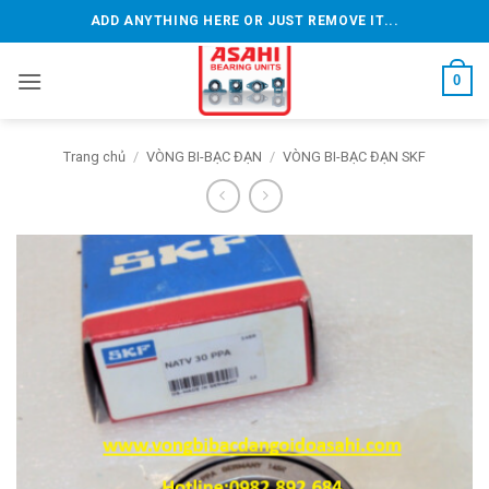
Bỏ
ADD ANYTHING HERE OR JUST REMOVE IT...
qua
nội
0
dung
Trang chủ
/
VÒNG BI-BẠC ĐẠN
/
VÒNG BI-BẠC ĐẠN SKF