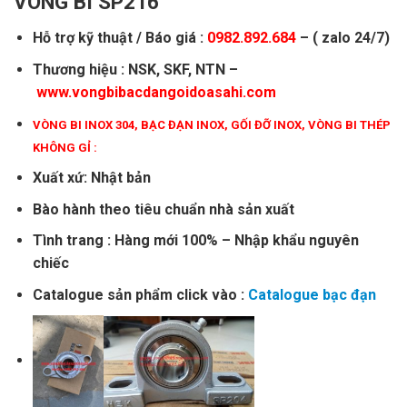
VÒNG BI SP216
Hỗ trợ kỹ thuật / Báo giá :
0982.892.684
– ( zalo 24/7)
Thương hiệu : NSK, SKF, NTN –
www.vongbibacdangoidoasahi.com
VÒNG BI INOX 304
,
BẠC ĐẠN INOX
,
GỐI ĐỠ INOX
,
VÒNG BI THÉP
KHÔNG GỈ
:
Xuất xứ: Nhật bản
Bào hành theo tiêu chuẩn nhà sản xuất
Tình trang : Hàng mới 100% – Nhập khẩu nguyên
chiếc
Catalogue sản phẩm click vào :
Catalogue bạc đạn