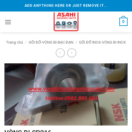
Bỏ
ADD ANYTHING HERE OR JUST REMOVE IT...
qua
nội
0
dung
Trang chủ
/
GỐI ĐỠ-VÒNG BI-BẠC ĐẠN
/
GỐI ĐỠ INOX-VÒNG BI INOX