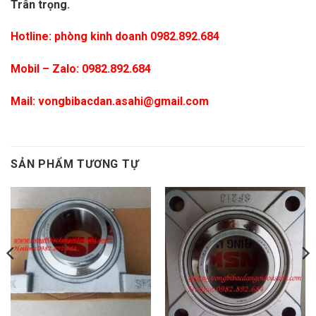
Trân trọng.
Hotline: phòng kinh doanh 0982.892.684
Mobil – Zalo:
0982.892.684
Mail:
vongbibacdan.asahi@gmail.com
I SP217
SẢN PHẨM TƯƠNG TỰ