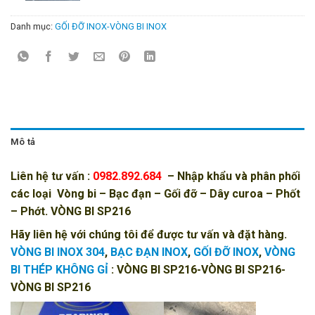
Danh mục:
GỐI ĐỠ INOX-VÒNG BI INOX
Mô tả
Liên hệ tư vấn :
0982.892.684
– Nhập khẩu và phân phối
các loại
Vòng bi
–
Bạc đạn
–
Gối đỡ
–
Dây curoa
–
Phốt
– Phớt
. VÒNG BI SP216
Hãy liên hệ với chúng tôi để được tư vấn và đặt hàng.
VÒNG BI INOX 304
,
BẠC ĐẠN INOX
,
GỐI ĐỠ INOX
,
VÒNG
BI THÉP KHÔNG GỈ
: VÒNG BI SP216-VÒNG BI SP216-
VÒNG BI SP216