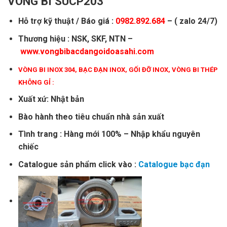
VÒNG BI SUCP203
Hỗ trợ kỹ thuật / Báo giá :
0982.892.684
– ( zalo 24/7)
Thương hiệu : NSK, SKF, NTN –
www.vongbibacdangoidoasahi.com
VÒNG BI INOX 304
,
BẠC ĐẠN INOX
,
GỐI ĐỠ INOX
,
VÒNG BI THÉP
KHÔNG GỈ
:
Xuất xứ: Nhật bản
Bào hành theo tiêu chuẩn nhà sản xuất
Tình trang : Hàng mới 100% – Nhập khẩu nguyên
chiếc
Catalogue sản phẩm click vào :
Catalogue bạc đạn