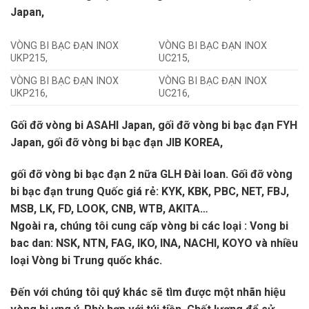
Japan,
VÒNG BI BẠC ĐẠN INOX
VÒNG BI BẠC ĐẠN INOX
UKP215,
UC215,
VÒNG BI BẠC ĐẠN INOX
VÒNG BI BẠC ĐẠN INOX
UKP216,
UC216,
Gối đỡ vòng bi ASAHI Japan, gối đỡ vòng bi bạc đạn FYH
Japan, gối đỡ vòng bi bạc đạn JIB KOREA,
gối đỡ vòng bi bạc đạn 2 nữa GLH Đài loan. Gối đỡ vòng
bi bạc đạn trung Quốc giá rẻ: KYK, KBK, PBC, NET, FBJ,
MSB, LK, FD, LOOK, CNB, WTB, AKITA…
Ngoài ra, chúng tôi cung cấp vòng bi các loại : Vong bi
bac dan: NSK, NTN, FAG, IKO, INA, NACHI, KOYO và nhiều
loại Vòng bi Trung quốc khác.
Đến với chúng tôi quý khác sẽ tìm được một nhãn hiệu