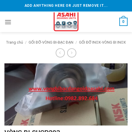
Bỏ
ADD ANYTHING HERE OR JUST REMOVE IT...
qua
nội
0
dung
Trang chủ
/
GỐI ĐỠ-VÒNG BI-BẠC ĐẠN
/
GỐI ĐỠ INOX-VÒNG BI INOX