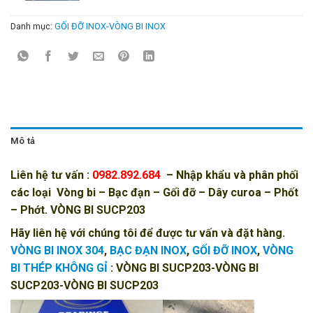
Danh mục:
GỐI ĐỠ INOX-VÒNG BI INOX
Mô tả
Liên hệ tư vấn :
0982.892.684
– Nhập khẩu và phân phối
các loại
Vòng bi
–
Bạc đạn
–
Gối đỡ
–
Dây curoa
–
Phốt
– Phớt
. VÒNG BI SUCP203
Hãy liên hệ với chúng tôi để được tư vấn và đặt hàng.
VÒNG BI INOX 304
,
BẠC ĐẠN INOX
,
GỐI ĐỠ INOX
,
VÒNG
BI THÉP KHÔNG GỈ
: VÒNG BI SUCP203-VÒNG BI
SUCP203-VÒNG BI SUCP203