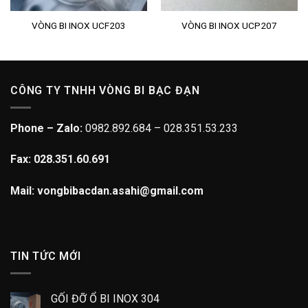
VÒNG BI INOX UCF203
VÒNG BI INOX UCP207
CÔNG TY TNHH VÒNG BI BẠC ĐẠN
Phone – Zalo:
0982.892.684 – 028.351.53.233
Fax: 028.351.60.691
Mail: vongbibacdan.asahi@gmail.com
TIN TỨC MỚI
GỐI ĐỠ Ổ BI INOX 304