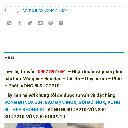
Danh mục:
GỐI ĐỠ INOX-VÒNG BI INOX
Mô tả
Liên hệ tư vấn :
0982.892.684
– Nhập khẩu và phân phối
các loại
Vòng bi
–
Bạc đạn
–
Gối đỡ
–
Dây curoa
–
Phốt
– Phớt
. VÒNG BI SUCP210
Hãy liên hệ với chúng tôi để được tư vấn và đặt hàng.
VÒNG BI INOX 304
,
BẠC ĐẠN INOX
,
GỐI ĐỠ INOX
,
VÒNG
BI THÉP KHÔNG GỈ
: VÒNG BI SUCP210-VÒNG BI
SUCP210-VÒNG BI SUCP210