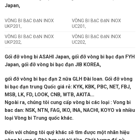
Japan,
VÒNG BI BẠC ĐẠN INOX
VÒNG BI BẠC ĐẠN INOX
UKP201,
UC201,
VÒNG BI BẠC ĐẠN INOX
VÒNG BI BẠC ĐẠN INOX
UKP202,
UC202,
Gối đỡ vòng bi ASAHI Japan, gối đỡ vòng bi bạc đạn FYH
Japan, gối đỡ vòng bi bạc đạn JIB KOREA,
gối đỡ vòng bi bạc đạn 2 nữa GLH Đài loan. Gối đỡ vòng
bi bạc đạn trung Quốc giá rẻ: KYK, KBK, PBC, NET, FBJ,
MSB, LK, FD, LOOK, CNB, WTB, AKITA…
Ngoài ra, chúng tôi cung cấp vòng bi các loại : Vong bi
bac dan: NSK, NTN, FAG, IKO, INA, NACHI, KOYO và nhiều
loại Vòng bi Trung quốc khác.
Đến với chúng tôi quý khác sẽ tìm được một nhãn hiệu