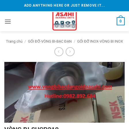
Bỏ
ADD ANYTHING HERE OR JUST REMOVE IT...
qua
nội
0
dung
Trang chủ
/
GỐI ĐỠ-VÒNG BI-BẠC ĐẠN
/
GỐI ĐỠ INOX-VÒNG BI INOX