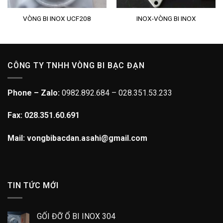
VÒNG BI INOX UCF208
INOX-VÒNG BI INOX
CÔNG TY TNHH VÒNG BI BẠC ĐẠN
Phone – Zalo:
0982.892.684 – 028.351.53.233
Fax: 028.351.60.691
Mail: vongbibacdan.asahi@gmail.com
TIN TỨC MỚI
GỐI ĐỠ Ổ BI INOX 304