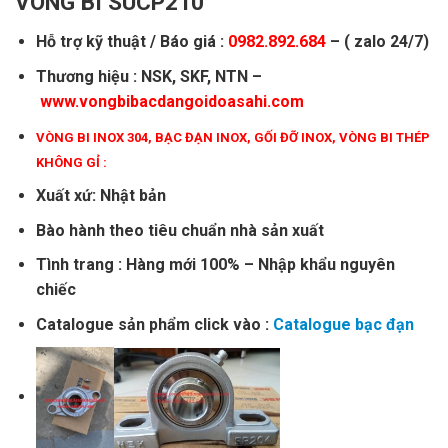
VÒNG BI SUCP210
Hỗ trợ kỹ thuật / Báo giá :
0982.892.684
– ( zalo 24/7)
Thương hiệu : NSK, SKF, NTN –
www.vongbibacdangoidoasahi.com
VÒNG BI INOX 304
,
BẠC ĐẠN INOX
,
GỐI ĐỠ INOX
,
VÒNG BI THÉP
KHÔNG GỈ
:
Xuất xứ: Nhật bản
Bào hành theo tiêu chuẩn nhà sản xuất
Tình trang : Hàng mới 100% – Nhập khẩu nguyên
chiếc
Catalogue sản phẩm click vào :
Catalogue bạc đạn