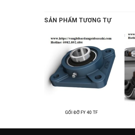
SẢN PHẨM TƯƠNG TỰ
 SY 20 TF
GỐI ĐỠ FY 40 TF