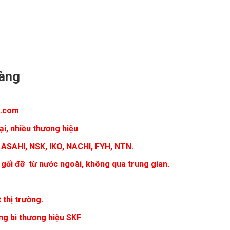
hàng
i.com
ại, nhiều thương hiệu
 ASAHI, NSK, IKO, NACHI, FYH, NTN.
 gối đỡ từ nước ngoài, không qua trung gian.
 thị trường.
ng bi thương hiệu SKF