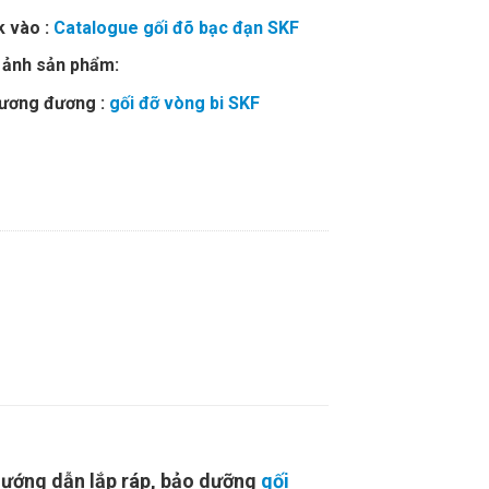
k vào :
Catalogue gối đõ bạc đạn SKF
 ảnh sản phẩm:
tương đương :
gối đỡ vòng bi SKF
ướng dẫn lắp ráp, bảo dưỡng
gối