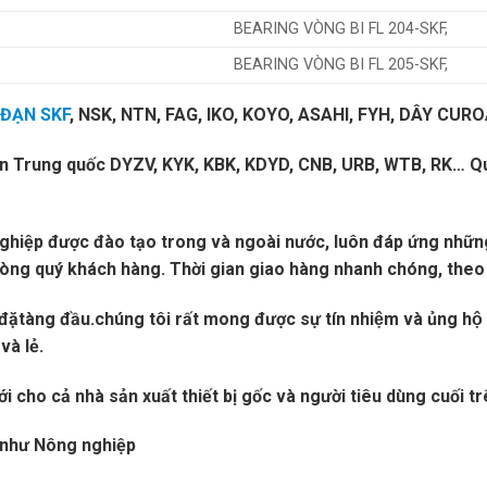
BEARING VÒNG BI FL 204-SKF,
BEARING VÒNG BI FL 205-SKF,
 ĐẠN SKF
, NSK, NTN, FAG, IKO, KOYO, ASAHI, FYH, DÂY CU
ạn Trung quốc DYZV, KYK, KBK, KDYD, CNB, URB, WTB, RK… Qúy 
nghiệp được đào tạo trong và ngoài nước, luôn đáp ứng những
lòng quý khách hàng. Thời gian giao hàng nhanh chóng, theo
àng đầu.chúng tôi rất mong được sự tín nhiệm và ủng hộ c
và lẻ.
 cho cả nhà sản xuất thiết bị gốc và người tiêu dùng cuối tr
m như Nông nghiệp