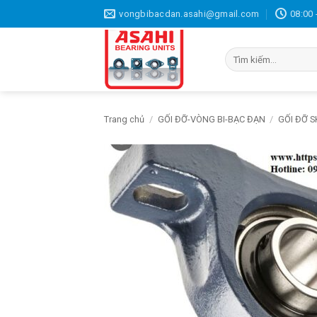
Bỏ
vongbibacdan.asahi@gmail.com
08:00 
qua
nội
Tìm
dung
kiếm:
Trang chủ
/
GỐI ĐỠ-VÒNG BI-BẠC ĐẠN
/
GỐI ĐỠ S