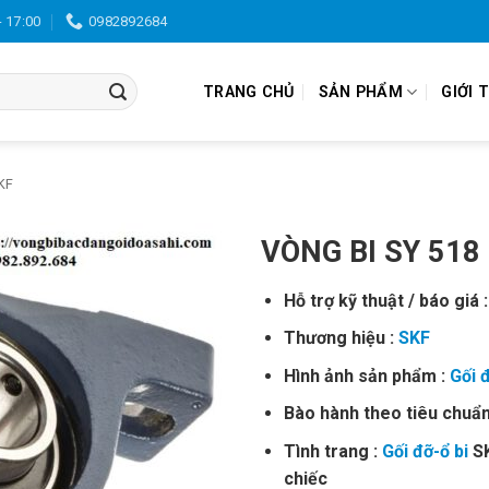
- 17:00
0982892684
TRANG CHỦ
SẢN PHẨM
GIỚI 
KF
VÒNG BI SY 518
Hỗ trợ kỹ thuật / báo giá 
Thương hiệu :
SKF
Hình ảnh sản phẩm :
Gối 
Bào hành theo tiêu chuẩn
Tình trang :
Gối đỡ-ổ bi
SK
chiếc