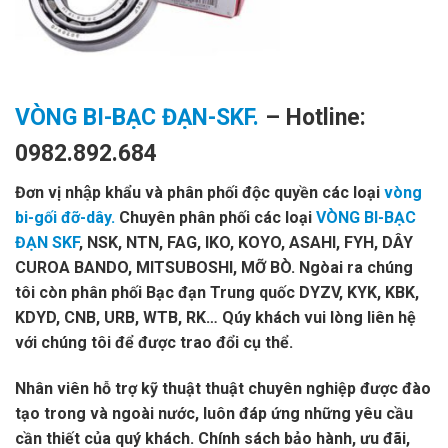
VÒNG BI-BẠC ĐẠN-SKF.
– Hotline:
0982.892.684
Đơn vị nhập khẩu và phân phối độc quyền các loại
vòng
bi-gối đỡ-dây.
Chuyên phân phối các loại
VÒNG BI-BẠC
ĐẠN SKF
, NSK, NTN, FAG, IKO, KOYO, ASAHI, FYH, DÂY
CUROA BANDO, MITSUBOSHI, MỠ BÒ. Ngòai ra chúng
tôi còn phân phối Bạc đạn Trung quốc DYZV, KYK, KBK,
KDYD, CNB, URB, WTB, RK… Qúy khách vui lòng liên hệ
với chúng tôi để được trao đổi cụ thể.
Nhân viên hỗ trợ kỹ thuật thuật chuyên nghiệp được đào
tạo trong và ngoài nước, luôn đáp ứng những yêu cầu
cần thiết của quý khách. Chính sách bảo hành, ưu đãi,