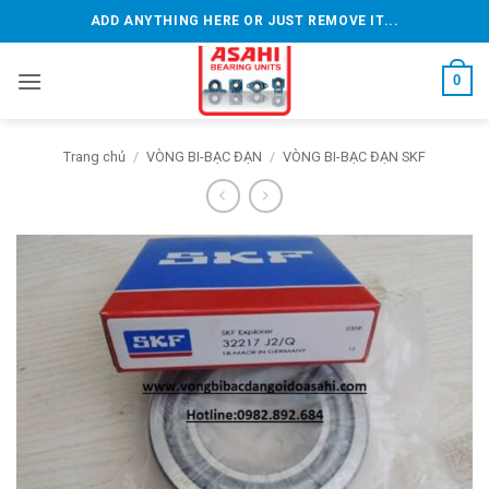
Bỏ
ADD ANYTHING HERE OR JUST REMOVE IT...
qua
nội
0
dung
Trang chủ
/
VÒNG BI-BẠC ĐẠN
/
VÒNG BI-BẠC ĐẠN SKF