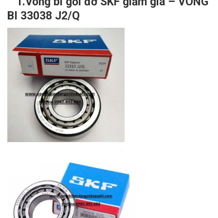
1.Vòng bi gối đỡ SKF giảm giá – VÒNG
BI 33038 J2/Q