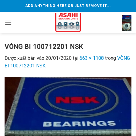
Bỏ
ADD ANYTHING HERE OR JUST REMOVE IT...
qua
nội
dung
VÒNG BI 100712201 NSK
Được xuất bản vào
20/01/2020
tại
663 × 1108
trong
VÒNG
BI 100712201 NSK